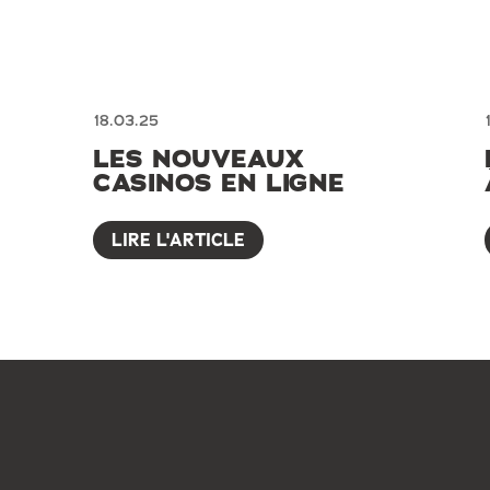
18.03.25
LES NOUVEAUX
CASINOS EN LIGNE
LIRE L'ARTICLE