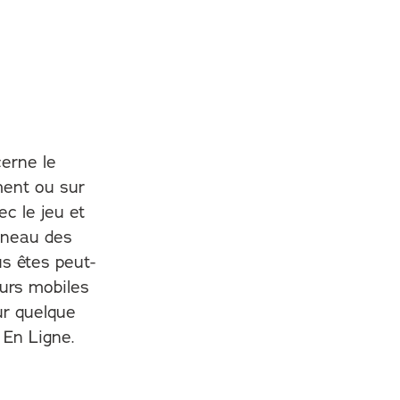
cerne le
ment ou sur
ec le jeu et
éneau des
s êtes peut-
eurs mobiles
ur quelque
 En Ligne.