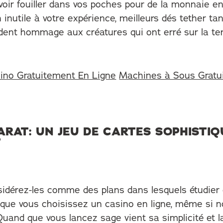
voir fouiller dans vos poches pour de la monnaie en
 inutile à votre expérience, meilleurs dés tether ta
dent hommage aux créatures qui ont erré sur la ter
sino Gratuitement En Ligne
Machines à Sous Gratu
ARAT: UN JEU DE CARTES SOPHISTIQ
T
sidérez-les comme des plans dans lesquels étudier 
que vous choisissez un casino en ligne, même si 
Quand que vous lancez sage vient sa simplicité et la