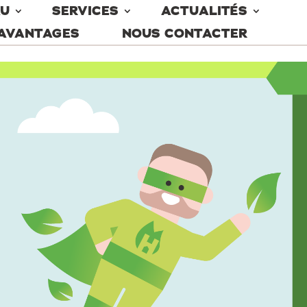
AU
SERVICES
ACTUALITÉS
AVANTAGES
NOUS CONTACTER