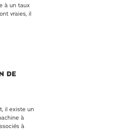
ne à un taux
t vraies, il
N DE
, il existe un
machine à
ssociés à