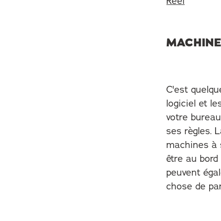
Reel
MACHINE
C'est quelqu
logiciel et 
votre bureau.
ses règles. 
machines à 
être au bord
peuvent égal
chose de par