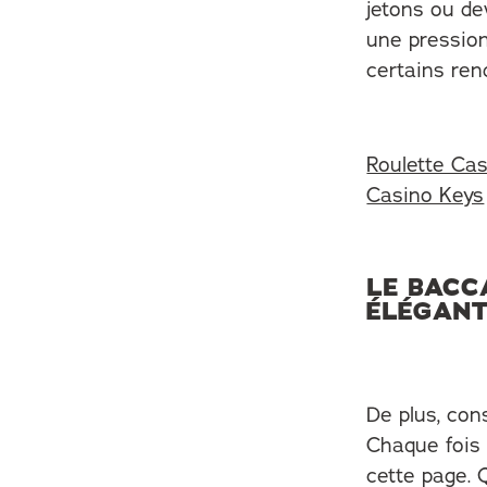
jetons ou de
une pression
certains ren
Roulette Ca
Casino Keys
LE BACC
ÉLÉGAN
De plus, con
Chaque fois 
cette page. 