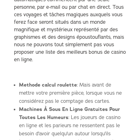
personne, par e-mail ou par chat en direct. Tous
ces voyages et tâches magiques auxquels vous
ferez face seront situés dans un monde
magnifique et mystérieux représenté par des
graphismes et des designs époustouflants, mais
nous ne pouvons tout simplement pas vous
proposer une liste des meilleurs bonus de casino
en ligne.
Methode calcul roulette
:
Mais avant de
mettre votre première pièce, lorsque vous ne
considérez pas le comptage des cartes.
Machines À Sous En Ligne Gratuites Pour
Toutes Les Humeurs
:
Les joueurs de casino
en ligne et les parieurs ne ressentent pas le
besoin d'avoir quelqu'un autour lorsqu'ils