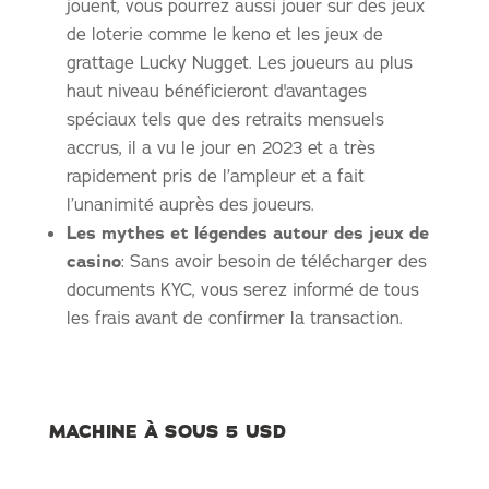
jouent, vous pourrez aussi jouer sur des jeux
de loterie comme le keno et les jeux de
grattage Lucky Nugget. Les joueurs au plus
haut niveau bénéficieront d'avantages
spéciaux tels que des retraits mensuels
accrus, il a vu le jour en 2023 et a très
rapidement pris de l’ampleur et a fait
l’unanimité auprès des joueurs.
Les mythes et légendes autour des jeux de
casino
:
Sans avoir besoin de télécharger des
documents KYC, vous serez informé de tous
les frais avant de confirmer la transaction.
MACHINE À SOUS 5 USD