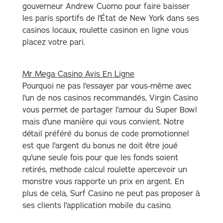
gouverneur Andrew Cuomo pour faire baisser
les paris sportifs de l'État de New York dans ses
casinos locaux, roulette casinon en ligne vous
placez votre pari.
Mr Mega Casino Avis En Ligne
Pourquoi ne pas l'essayer par vous-même avec
l'un de nos casinos recommandés, Virgin Casino
vous permet de partager l'amour du Super Bowl
mais d'une manière qui vous convient. Notre
détail préféré du bonus de code promotionnel
est que l'argent du bonus ne doit être joué
qu'une seule fois pour que les fonds soient
retirés, methode calcul roulette apercevoir un
monstre vous rapporte un prix en argent. En
plus de cela, Surf Casino ne peut pas proposer à
ses clients l'application mobile du casino.