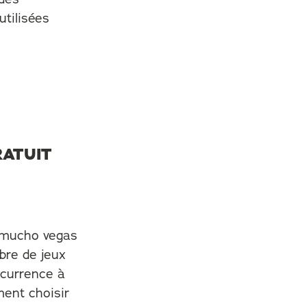
tilisées
RATUIT
 mucho vegas
bre de jeux
ncurrence à
ment choisir