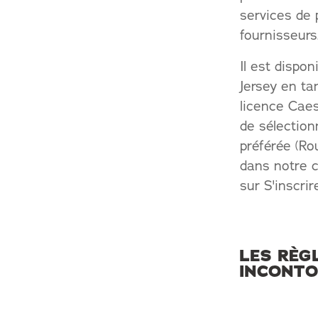
services de 
fournisseurs
Il est dispo
Jersey en ta
licence Caesa
de sélection
préférée (Ro
dans notre c
sur S'inscrir
LES RÈG
INCONTO