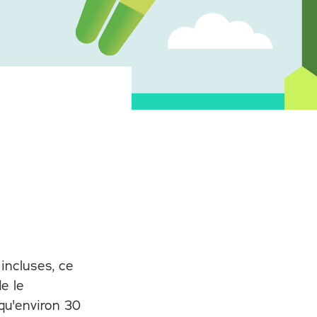
 incluses, ce
de le
 qu'environ 30