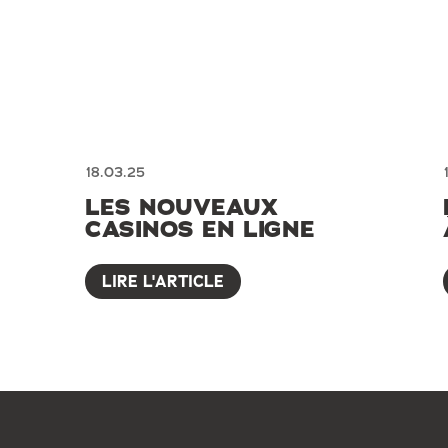
18.03.25
LES NOUVEAUX
CASINOS EN LIGNE
LIRE L'ARTICLE