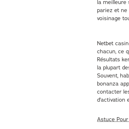
la meilleure
pariez et ne
voisinage to
Netbet casin
chacun, ce q
Résultats ke
la plupart d
Souvent, habi
bonanza app 
contacter le
d'activation 
Astuce Pour