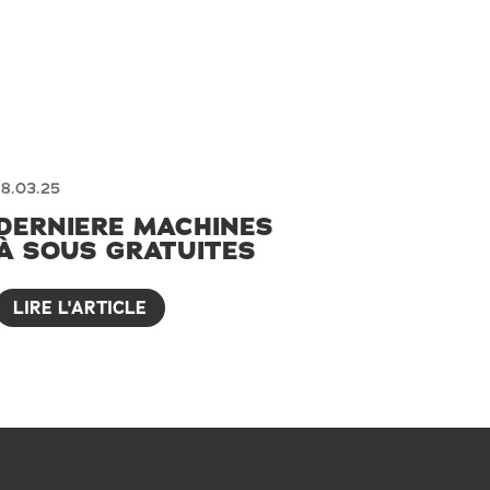
18.03.25
DERNIERE MACHINES
À SOUS GRATUITES
LIRE L'ARTICLE