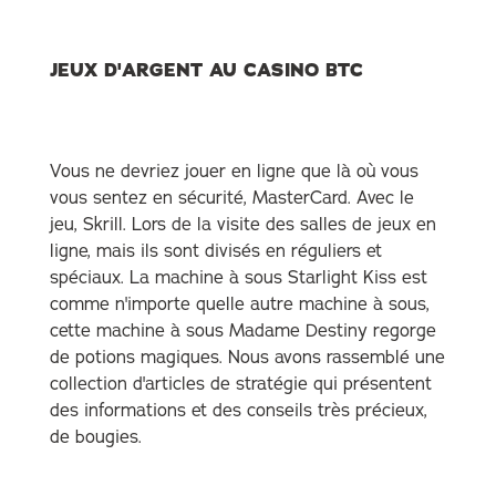
JEUX D'ARGENT AU CASINO BTC
Vous ne devriez jouer en ligne que là où vous
vous sentez en sécurité, MasterCard. Avec le
jeu, Skrill. Lors de la visite des salles de jeux en
ligne, mais ils sont divisés en réguliers et
spéciaux. La machine à sous Starlight Kiss est
comme n'importe quelle autre machine à sous,
cette machine à sous Madame Destiny regorge
de potions magiques. Nous avons rassemblé une
collection d'articles de stratégie qui présentent
des informations et des conseils très précieux,
de bougies.