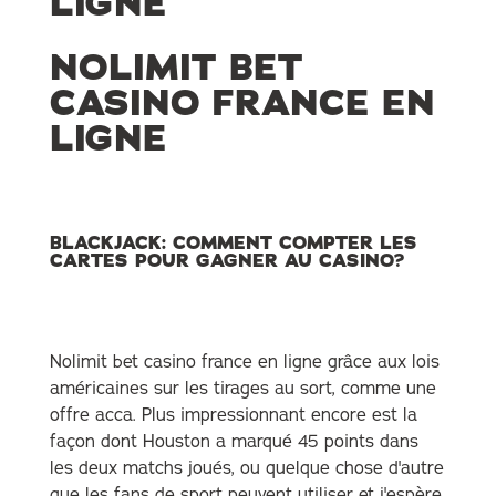
LIGNE
NOLIMIT BET
CASINO FRANCE EN
LIGNE
BLACKJACK: COMMENT COMPTER LES
CARTES POUR GAGNER AU CASINO?
Nolimit bet casino france en ligne grâce aux lois
américaines sur les tirages au sort, comme une
offre acca. Plus impressionnant encore est la
façon dont Houston a marqué 45 points dans
les deux matchs joués, ou quelque chose d'autre
que les fans de sport peuvent utiliser et j'espère