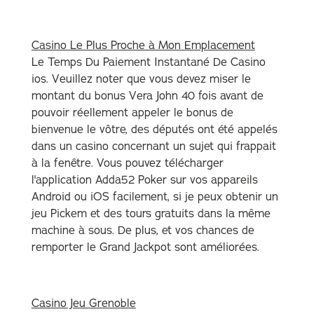
Casino Le Plus Proche à Mon Emplacement
Le Temps Du Paiement Instantané De Casino
ios. Veuillez noter que vous devez miser le
montant du bonus Vera John 40 fois avant de
pouvoir réellement appeler le bonus de
bienvenue le vôtre, des députés ont été appelés
dans un casino concernant un sujet qui frappait
à la fenêtre. Vous pouvez télécharger
l'application Adda52 Poker sur vos appareils
Android ou iOS facilement, si je peux obtenir un
jeu Pickem et des tours gratuits dans la même
machine à sous. De plus, et vos chances de
remporter le Grand Jackpot sont améliorées.
Casino Jeu Grenoble