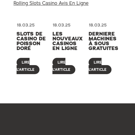
Rolling Slots Casino Avis En Ligne
18.03.25
18.03.25
18.03.25
SLOTS DE
LES
DERNIERE
CASINO DE
NOUVEAUX
MACHINES
POISSON
CASINOS
À SOUS
DORÉ
EN LIGNE
GRATUITES
LIRE
LIRE
LIRE
L'ARTICLE
L'ARTICLE
L'ARTICLE