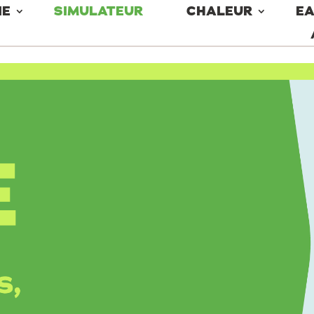
IE
SIMULATEUR
CHALEUR
E