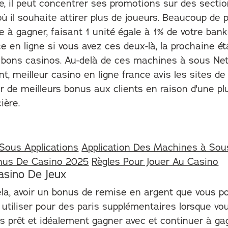
de, il peut concentrer ses promotions sur des secti
où il souhaite attirer plus de joueurs. Beaucoup de p
e à gagner, faisant 1 unité égale à 1% de votre bank
e en ligne si vous avez ces deux-là, la prochaine é
s bons casinos. Au-delà de ces machines à sous Ne
t, meilleur casino en ligne france avis les sites de
ir de meilleurs bonus aux clients en raison d'une p
ière.
Sous Applications
Application Des Machines à So
nus De Casino 2025
Règles Pour Jouer Au Casino
asino De Jeux
ela, avoir un bonus de remise en argent que vous p
 utiliser pour des paris supplémentaires lorsque vo
s prêt et idéalement gagner avec et continuer à ga