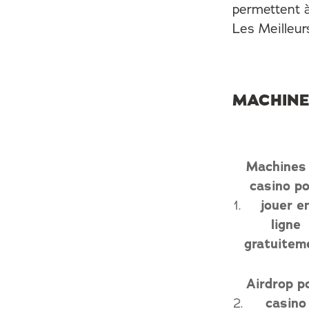
permettent à
Les Meilleur
MACHINE
Machines
casino p
1.
jouer e
ligne
gratuitem
Airdrop p
2.
casino