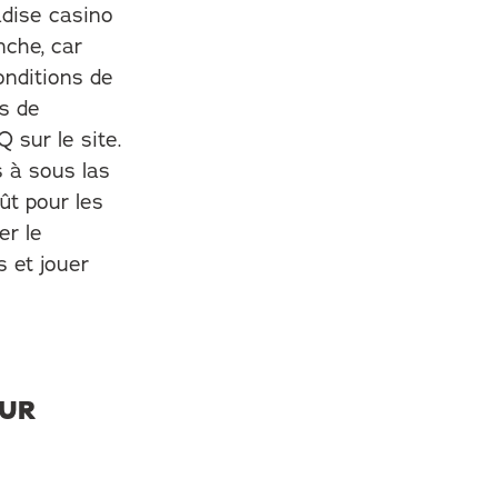
adise casino
nche, car
onditions de
ns de
 sur le site.
 à sous las
oût pour les
er le
 et jouer
OUR