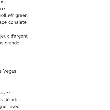
ons
rix
roll. Mr green
tape consiste
t
 jeux d'argent
lus grande
us Vegas
ouvez
us décidez
gner avec