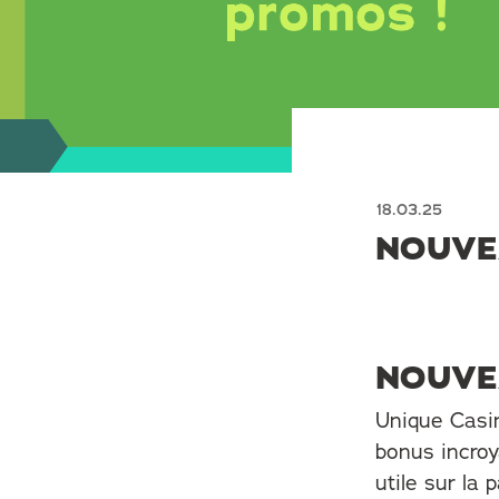
18.03.25
NOUVE
NOUVE
Unique Casi
bonus incroy
utile sur la 