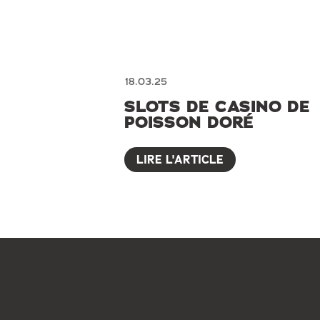
18.03.25
SLOTS DE CASINO DE
POISSON DORÉ
LIRE L'ARTICLE