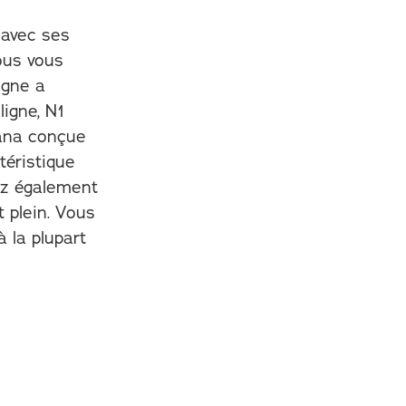
 avec ses
ous vous
igne a
igne, N1
cana conçue
téristique
rez également
t plein. Vous
 la plupart