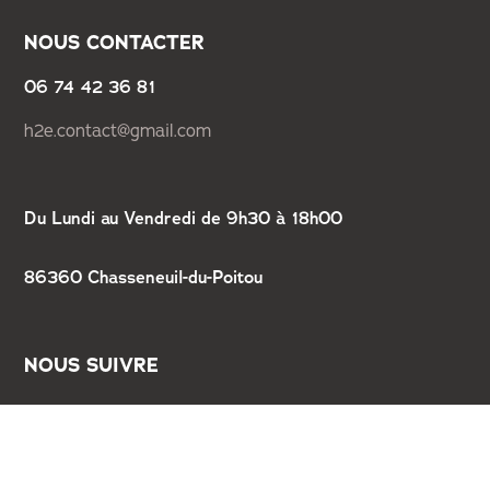
NOUS CONTACTER
06 74 42 36 81
h2e.contact@gmail.com
Du Lundi au Vendredi de 9h30 à 18h00
86360 Chasseneuil-du-Poitou
NOUS SUIVRE