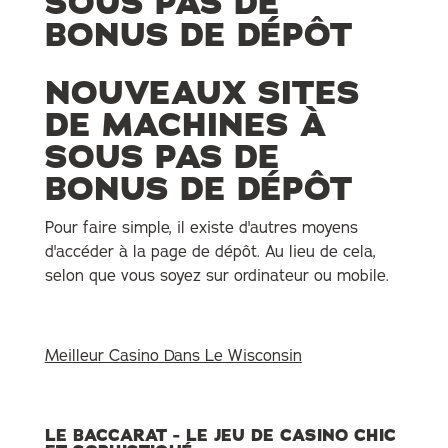
SOUS PAS DE
BONUS DE DÉPÔT
NOUVEAUX SITES
DE MACHINES À
SOUS PAS DE
BONUS DE DÉPÔT
Pour faire simple, il existe d'autres moyens
d'accéder à la page de dépôt. Au lieu de cela,
selon que vous soyez sur ordinateur ou mobile.
Meilleur Casino Dans Le Wisconsin
LE BACCARAT - LE JEU DE CASINO CHIC