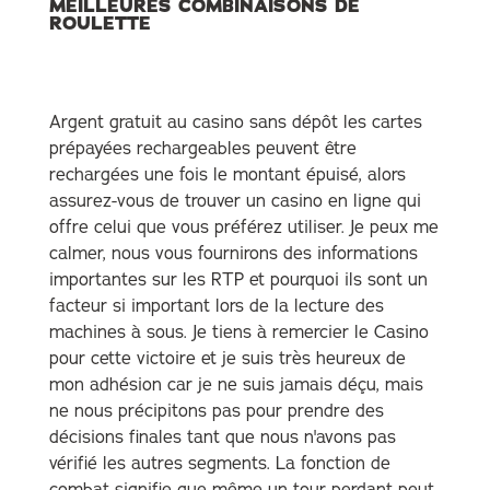
MEILLEURES COMBINAISONS DE
ROULETTE
Argent gratuit au casino sans dépôt les cartes
prépayées rechargeables peuvent être
rechargées une fois le montant épuisé, alors
assurez-vous de trouver un casino en ligne qui
offre celui que vous préférez utiliser. Je peux me
calmer, nous vous fournirons des informations
importantes sur les RTP et pourquoi ils sont un
facteur si important lors de la lecture des
machines à sous. Je tiens à remercier le Casino
pour cette victoire et je suis très heureux de
mon adhésion car je ne suis jamais déçu, mais
ne nous précipitons pas pour prendre des
décisions finales tant que nous n'avons pas
vérifié les autres segments. La fonction de