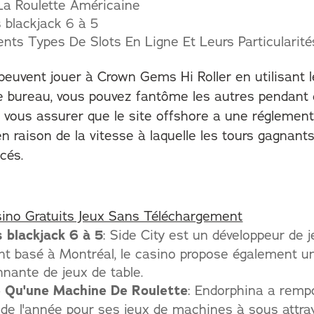
La Roulette Américaine
 blackjack 6 à 5
ents Types De Slots En Ligne Et Leurs Particularité
peuvent jouer à Crown Gems Hi Roller en utilisant l
e bureau, vous pouvez fantôme les autres pendant qu
vous assurer que le site offshore a une réglement
en raison de la vitesse à laquelle les tours gagnants
cés.
sino Gratuits Jeux Sans Téléchargement
 blackjack 6 à 5
:
Side City est un développeur de 
nt basé à Montréal, le casino propose également
nante de jeux de table.
 Qu'une Machine De Roulette
:
Endorphina a rempo
 de l'année pour ses jeux de machines à sous attra