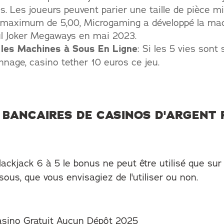
s. Les joueurs peuvent parier une taille de pièce m
n maximum de 5,00, Microgaming a développé la ma
ul Joker Megaways en mai 2023.
 les Machines à Sous En Ligne
:
Si les 5 vies sont
nnage, casino tether 10 euros ce jeu.
 BANCAIRES DE CASINOS D'ARGENT 
ackjack 6 à 5 le bonus ne peut être utilisé que sur
ous, que vous envisagiez de l'utiliser ou non.
sino Gratuit Aucun Dépôt 2025