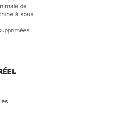
inimale de
chine à sous
 supprimées
RÉEL
 les