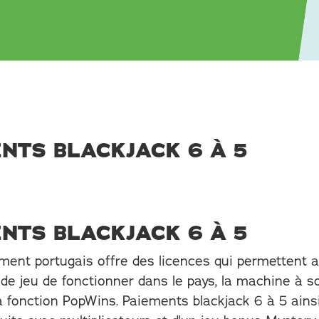
NTS BLACKJACK 6 À 5
NTS BLACKJACK 6 À 5
ent portugais offre des licences qui permettent 
s de jeu de fonctionner dans le pays, la machine à s
a fonction PopWins. Paiements blackjack 6 à 5 ains