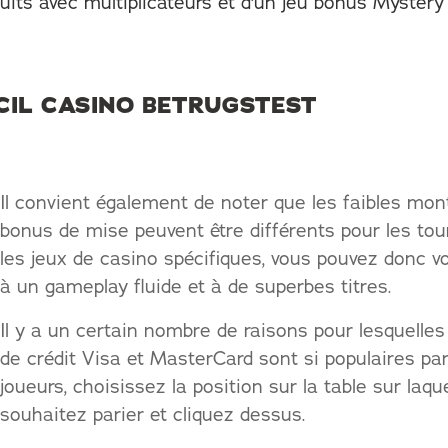
tuits avec multiplicateurs et d'un jeu bonus Mystery
CIL CASINO BETRUGSTEST
Il convient également de noter que les faibles mo
bonus de mise peuvent être différents pour les tou
les jeux de casino spécifiques, vous pouvez donc v
à un gameplay fluide et à de superbes titres.
Il y a un certain nombre de raisons pour lesquelles
de crédit Visa et MasterCard sont si populaires pa
joueurs, choisissez la position sur la table sur laqu
souhaitez parier et cliquez dessus.