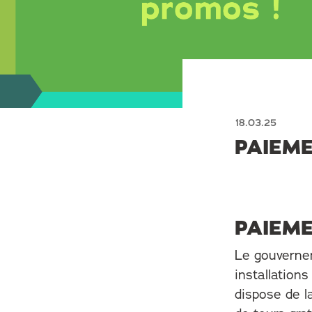
18.03.25
PAIEME
PAIEME
Le gouvernem
installation
dispose de l