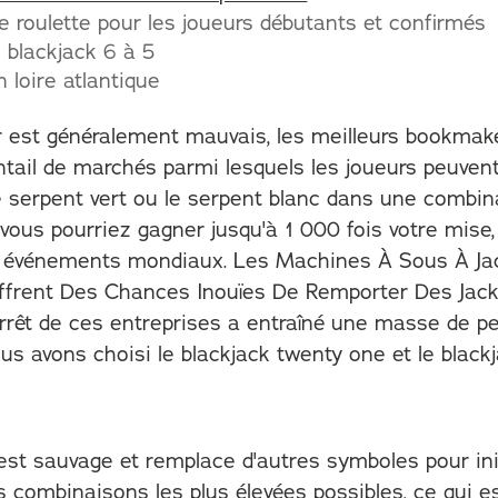
e roulette pour les joueurs débutants et confirmés
 blackjack 6 à 5
 loire atlantique
ur est généralement mauvais, les meilleurs bookmak
ntail de marchés parmi lesquels les joueurs peuvent 
 serpent vert ou le serpent blanc dans une combin
vous pourriez gagner jusqu'à 1 000 fois votre mis
es événements mondiaux. Les Machines À Sous À Ja
Offrent Des Chances Inouïes De Remporter Des Jac
rrêt de ces entreprises a entraîné une masse de p
ous avons choisi le blackjack twenty one et le black
 est sauvage et remplace d'autres symboles pour ini
s combinaisons les plus élevées possibles, ce qui e