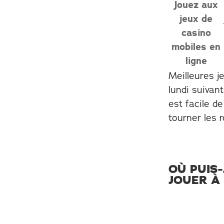
Jouez aux
jeux de
casino
mobiles en
ligne
Meilleures j
lundi suivant
est facile d
tourner les 
OÙ PUIS
JOUER À