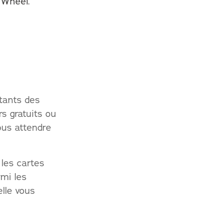
 Wheel.
ntants des
rs gratuits ou
ous attendre
 les cartes
rmi les
elle vous