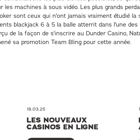
r les machines à sous vidéo. Les plus grands perd
poker sont ceux qui n'ont jamais vraiment étudié la 
ents blackjack 6 à 5 la balle atterrit dans l'une des
rçu de la façon de s'inscrire au Dunder Casino, Nat
ené sa promotion Team Bling pour cette année.
18.03.25
LES NOUVEAUX
CASINOS EN LIGNE