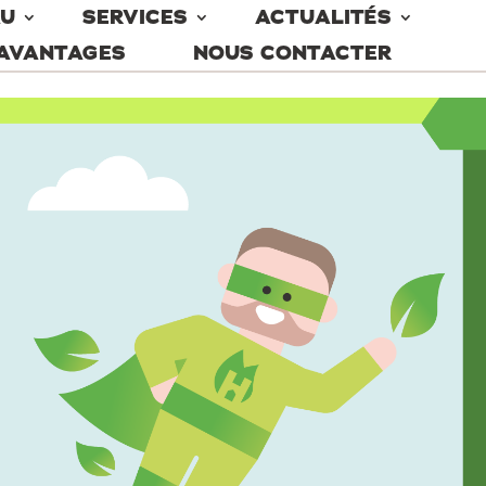
AU
SERVICES
ACTUALITÉS
AVANTAGES
NOUS CONTACTER