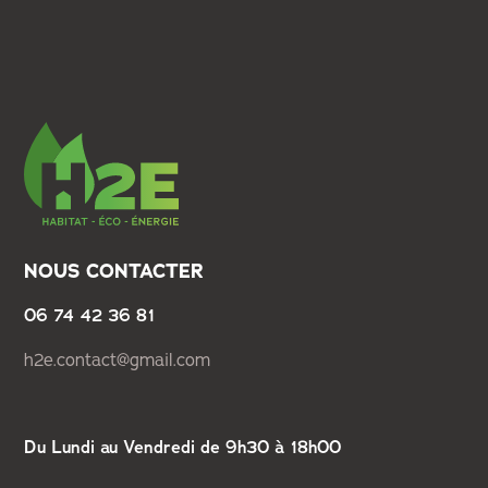
NOUS CONTACTER
06 74 42 36 81
h2e.contact@gmail.com
Du Lundi au Vendredi de 9h30 à 18h00