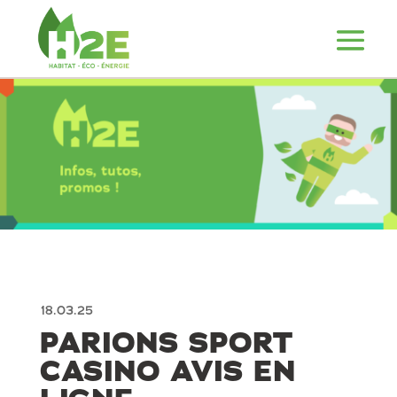
18.03.25
PARIONS SPORT
CASINO AVIS EN