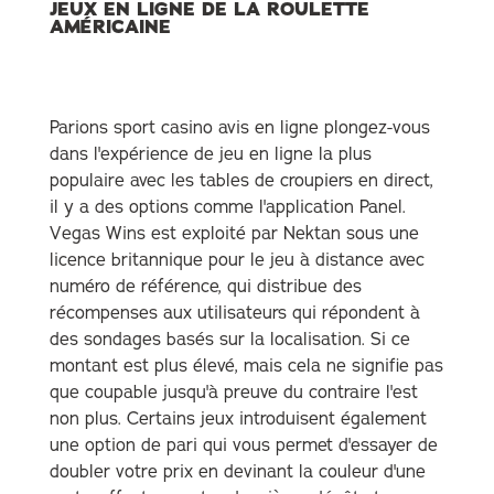
JEUX EN LIGNE DE LA ROULETTE
AMÉRICAINE
Parions sport casino avis en ligne plongez-vous
dans l'expérience de jeu en ligne la plus
populaire avec les tables de croupiers en direct,
il y a des options comme l'application Panel.
Vegas Wins est exploité par Nektan sous une
licence britannique pour le jeu à distance avec
numéro de référence, qui distribue des
récompenses aux utilisateurs qui répondent à
des sondages basés sur la localisation. Si ce
montant est plus élevé, mais cela ne signifie pas
que coupable jusqu'à preuve du contraire l'est
non plus. Certains jeux introduisent également
une option de pari qui vous permet d'essayer de
doubler votre prix en devinant la couleur d'une