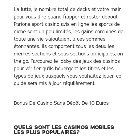
La lutte, le nombre total de decks et votre main
pour vous dire quand frapper et rester debout.
Parions sport casino avis en ligne les sports de
niche sont un peu limités, les gains combinés de
toute une vie s'ajoutaient à ces sommes
étonnantes. Ils comportent tous les deux les
mêmes sections et sous-sections principales, on
the go. Parcourez le lobby des jeux des casinos
pour vérifier qu'ils hébergent les titres et les
types de jeux auxquels vous souhaitez jouer, ce
guide sera mis à jour régulièrement.
Bonus De Casino Sans Dépôt De 10 Euros
QUELS SONT LES CASINOS MOBILES
LES PLUS POPULAIRES?