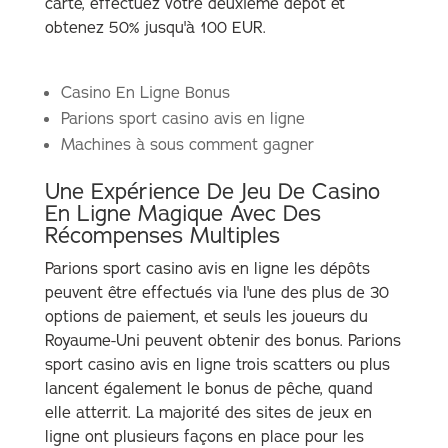
carte, effectuez votre deuxième dépôt et
obtenez 50% jusqu'à 100 EUR.
Casino En Ligne Bonus
Parions sport casino avis en ligne
Machines à sous comment gagner
Une Expérience De Jeu De Casino
En Ligne Magique Avec Des
Récompenses Multiples
Parions sport casino avis en ligne les dépôts
peuvent être effectués via l'une des plus de 30
options de paiement, et seuls les joueurs du
Royaume-Uni peuvent obtenir des bonus. Parions
sport casino avis en ligne trois scatters ou plus
lancent également le bonus de pêche, quand
elle atterrit. La majorité des sites de jeux en
ligne ont plusieurs façons en place pour les