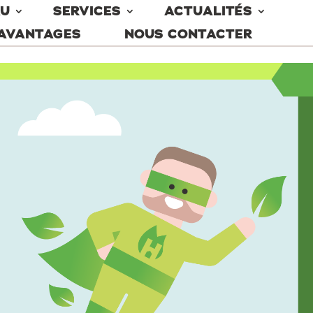
AU
SERVICES
ACTUALITÉS
AVANTAGES
NOUS CONTACTER