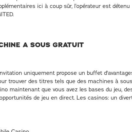
upplémentaires ici à coup sûr, l’opérateur est déten
ITED.
CHINE A SOUS GRATUIT
invitation uniquement propose un buffet d'avantages,
our trouver des titres tels que des machines à sous
no maintenant que vous avez les bases du jeu, des
 opportunités de jeu en direct.
Les casinos: un dive
obile Casino