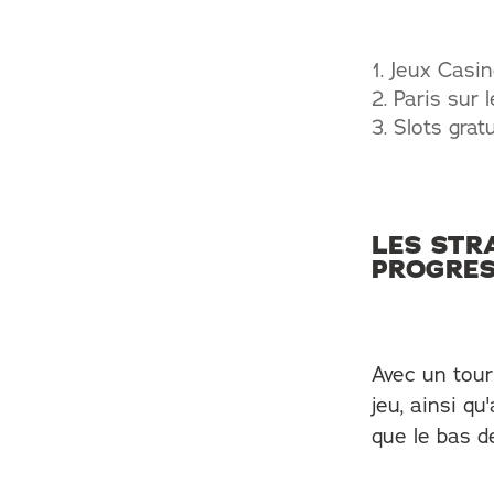
Jeux Casin
Paris sur
Slots grat
LES STR
PROGRES
Avec un tour
jeu, ainsi qu
que le bas d