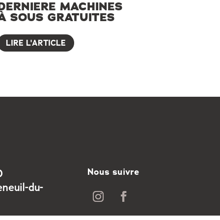
DERNIERE MACHINES
À SOUS GRATUITES
LIRE L'ARTICLE
Nous suivre
0
neuil-du-