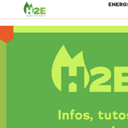
ENERG