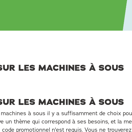
SUR LES MACHINES À SOUS
SUR LES MACHINES À SOUS
s machines à sous il y a suffisamment de choix po
e un thème qui correspond à ses besoins, et la me
 code promotionnel n'est requis. Vous ne trouvere