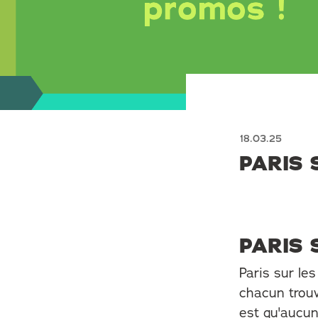
18.03.25
PARIS 
PARIS 
Paris sur le
chacun trouv
est qu'aucun