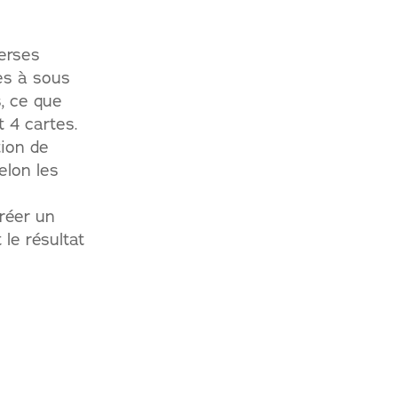
verses
es à sous
, ce que
 4 cartes.
ion de
elon les
réer un
le résultat