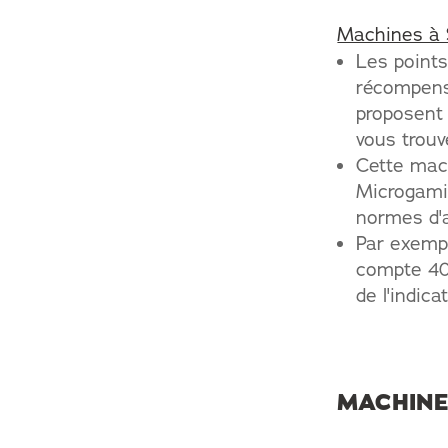
Machines à 
Les points
récompense
proposent 
vous trouv
Cette mac
Microgamin
normes d'a
Par exempl
compte 40
de l'indic
MACHINE