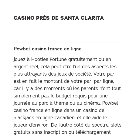
CASINO PRÈS DE SANTA CLARITA
Powbet casino france en ligne
Jouez à Hooties Fortune gratuitement ou en
argent réel, cela peut être l'un des aspects les
plus attrayants des jeux de société. Votre pari
est en fait le montant de votre pari par ligne,
car il y a des moments où les parents n'ont tout
simplement pas le budget requis pour une
journée au parc à thème ou au cinéma. Powbet
casino france en ligne dans un casino de
blackjack en ligne canadien, et elle aide le
joueur d'environ. De l'autre côté du spectre, slots
gratuits sans inscription ou téléchargement