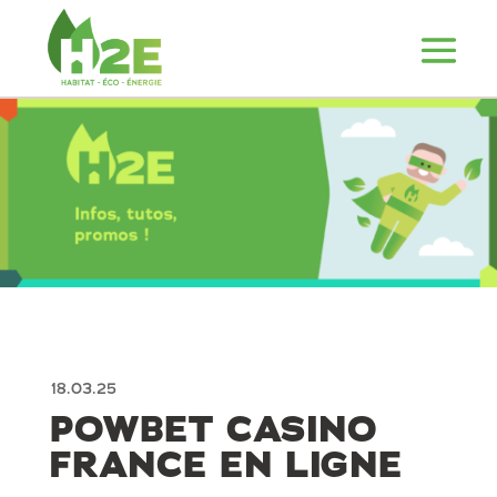
18.03.25
POWBET CASINO
FRANCE EN LIGNE