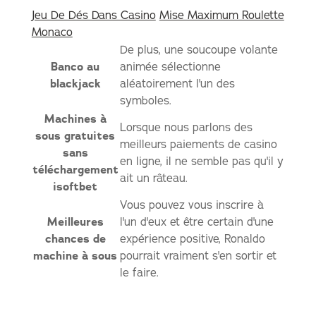
Jeu De Dés Dans Casino
Mise Maximum Roulette
Monaco
De plus, une soucoupe volante
Banco au
animée sélectionne
blackjack
aléatoirement l'un des
symboles.
Machines à
Lorsque nous parlons des
sous gratuites
meilleurs paiements de casino
sans
en ligne, il ne semble pas qu'il y
téléchargement
ait un râteau.
isoftbet
Vous pouvez vous inscrire à
Meilleures
l'un d'eux et être certain d'une
chances de
expérience positive, Ronaldo
machine à sous
pourrait vraiment s'en sortir et
le faire.