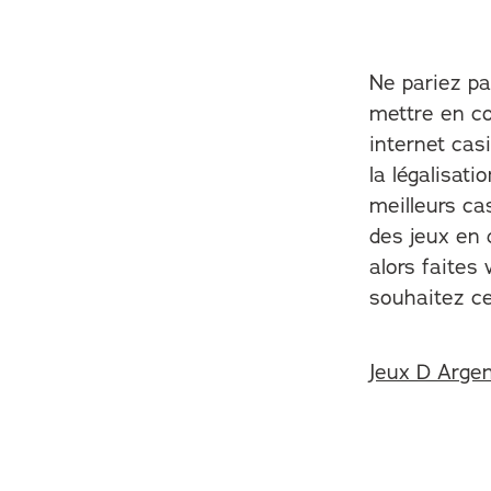
Ne pariez pa
mettre en co
internet cas
la légalisati
meilleurs ca
des jeux en 
alors faites
souhaitez c
Jeux D Argen