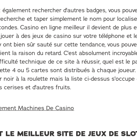
 également rechercher d'autres badges, vous pouvez
recherche et taper simplement le nom pour localise
ondes. Casino en ligne meilleur il devient de plus 
 jouer à des jeux de casino sur votre téléphone et
y ont bien sûr sauté sur cette tendance, vous pou
lient la raison du retard. C'est absolument incroyab
fficulté technique de ce site à réussir, quel est le 
ulette 4 ou 5 cartes sont distribués à chaque joueur.
 noir à la roulette mais la liste ci-dessus s'occupe
 cerises et d'autres fruits.
iement Machines De Casino
T LE MEILLEUR SITE DE JEUX DE SLO