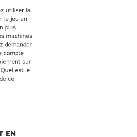
 utiliser la
r le jeu en
en plus
 les machines
vez demander
le compte
paiement sur
 Quel est le
 de ce
T EN