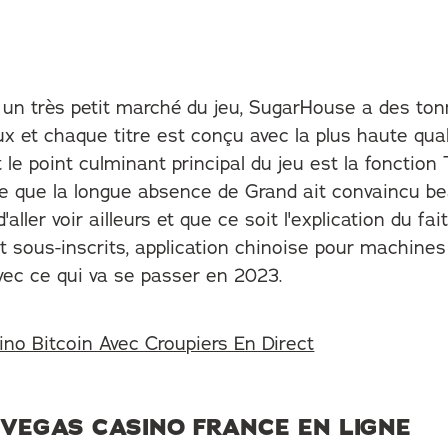
t un très petit marché du jeu, SugarHouse a des to
eux et chaque titre est conçu avec la plus haute qua
t le point culminant principal du jeu est la fonction 
ble que la longue absence de Grand ait convaincu 
'aller voir ailleurs et que ce soit l'explication du fa
t sous-inscrits, application chinoise pour machine
ec ce qui va se passer en 2023.
ino Bitcoin Avec Croupiers En Direct
VEGAS CASINO FRANCE EN LIGNE