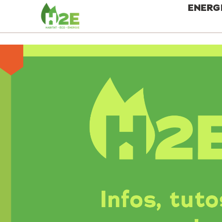
ENERG