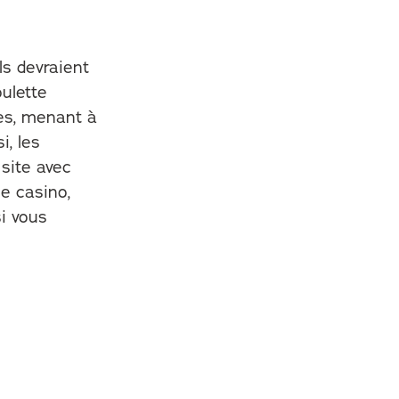
ls devraient
ulette
es, menant à
i, les
 site avec
ne casino,
si vous