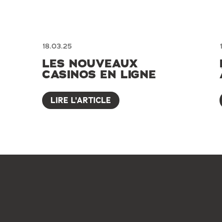
18.03.25
LES NOUVEAUX
CASINOS EN LIGNE
LIRE L'ARTICLE