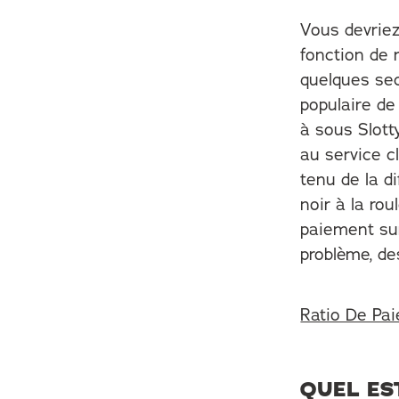
Vous devriez
fonction de 
quelques sec
populaire de
à sous Slott
au service c
tenu de la di
noir à la ro
paiement sur
problème, des
Ratio De Pa
QUEL ES