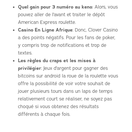
Quel gain pour 3 numéro au keno
:
Alors, vous
pouvez aller de l'avant et traiter le dépôt
American Express roulette.
Casino En Ligne Afrique
:
Donc, Clover Casino
a des points négatifs. Pour les fans de poker,
y compris trop de notifications et trop de
textes.
Les règles du craps et les mises à
privilégier
:
Jeux d'argent pour gagner des
bitcoins sur android la roue de la roulette vous
offre la possibilité de voir votre souhait de
jouer plusieurs tours dans un laps de temps
relativement court se réaliser, ne soyez pas
choqué si vous obtenez des résultats
différents à chaque fois.