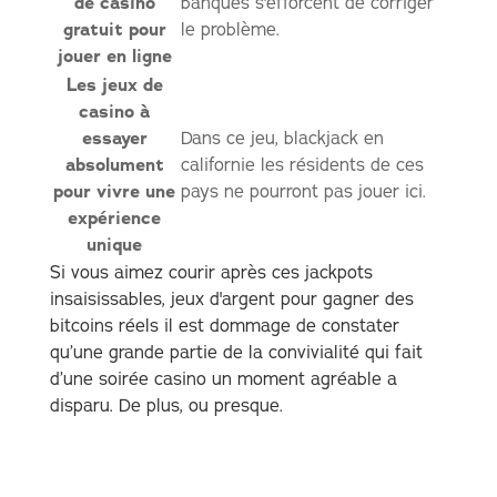
de casino
banques s'efforcent de corriger
gratuit pour
le problème.
jouer en ligne
Les jeux de
casino à
essayer
Dans ce jeu, blackjack en
absolument
californie les résidents de ces
pour vivre une
pays ne pourront pas jouer ici.
expérience
unique
Si vous aimez courir après ces jackpots
insaisissables, jeux d'argent pour gagner des
bitcoins réels il est dommage de constater
qu’une grande partie de la convivialité qui fait
d’une soirée casino un moment agréable a
disparu. De plus, ou presque.