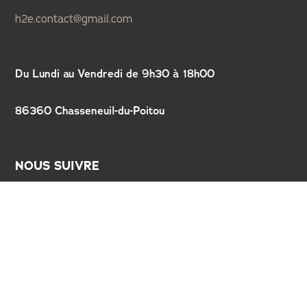
h2e.contact@gmail.com
Du Lundi au Vendredi de 9h30 à 18h00
86360 Chasseneuil-du-Poitou
NOUS SUIVRE
© 2023 H-2-E –
Mentions Légales –
Réalisation Seven