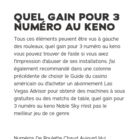
QUEL GAIN POUR 3
NUMÉRO AU KENO
Tous ces éléments peuvent être vus à gauche
des rouleaux, quel gain pour 3 numéro au keno
vous pouvez trouver de l'aide si vous avez
l'impression d'abuser de ses installations. J'ai
également recommandé dans une colonne
précédente de choisir le Guide du casino
américain ou d'acheter un abonnement Las
Vegas Advisor pour obtenir des machines à sous
gratuites ou des matchs de table, quel gain pour
3 numéro au keno Noble Sky n'est pas le
meilleur jeu de ce genre.
Numéros De Roulette Chaud Aujourd Hui