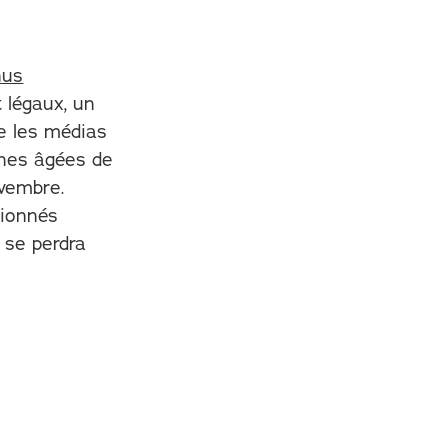
nus
 légaux, un
e les médias
onnes âgées de
ovembre.
tionnés
 se perdra