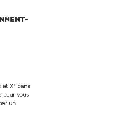
ONNENT-
 et X1 dans
ce pour vous
par un