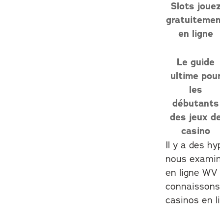
Slots joue
gratuiteme
en ligne
Le guide
ultime pou
les
débutants
des jeux d
casino
Il y a des h
nous examin
en ligne WV 
connaissons
casinos en l