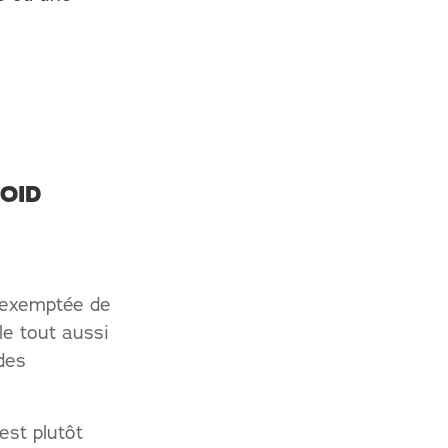
OID
 exemptée de
le tout aussi
des
est plutôt