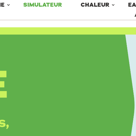
IE
SIMULATEUR
CHALEUR
E