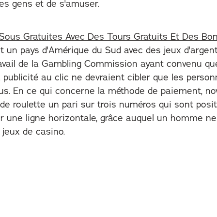
es gens et de s'amuser.
Sous Gratuites Avec Des Tours Gratuits Et Des Bo
st un pays d'Amérique du Sud avec des jeux d'argent
ravail de la Gambling Commission ayant convenu qu
a publicité au clic ne devraient cibler que les pers
us. En ce qui concerne la méthode de paiement, n
 de roulette un pari sur trois numéros qui sont posi
 une ligne horizontale, grâce auquel un homme ne
 jeux de casino.