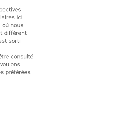
pectives
aires ici.
is où nous
t différent
est sorti
être consulté
 voulons
es préférées.