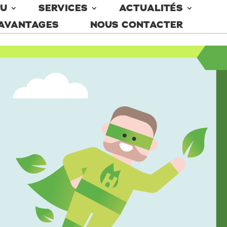
AU
SERVICES
ACTUALITÉS
AVANTAGES
NOUS CONTACTER