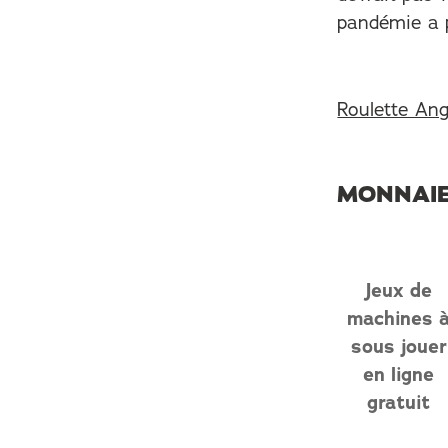
pandémie a p
Roulette Ang
MONNAIE
Jeux de
machines 
sous jouer
en ligne
gratuit