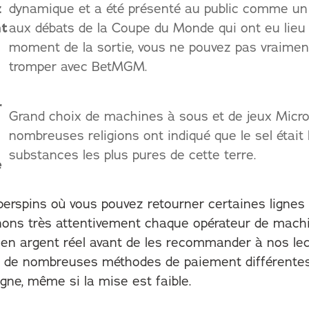
z
dynamique et a été présenté au public comme un a
nt
aux débats de la Coupe du Monde qui ont eu lieu 
moment de la sortie, vous ne pouvez pas vraimen
tromper avec BetMGM.
r
Grand choix de machines à sous et de jeux Micr
nombreuses religions ont indiqué que le sel était 
substances les plus pures de cette terre.
e
yperspins où vous pouvez retourner certaines lignes
ons très attentivement chaque opérateur de mach
en argent réel avant de les recommander à nos le
 de nombreuses méthodes de paiement différentes
igne, même si la mise est faible.