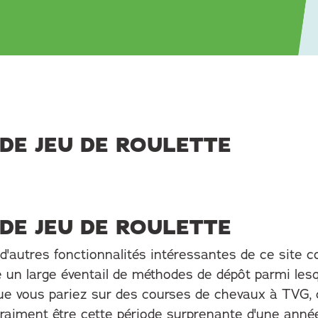
DE JEU DE ROULETTE
DE JEU DE ROULETTE
d'autres fonctionnalités intéressantes de ce site
ste un large éventail de méthodes de dépôt parmi les
que vous pariez sur des courses de chevaux à TVG, 
vraiment être cette période surprenante d'une ann