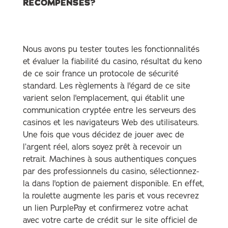
RÉCOMPENSES?
Nous avons pu tester toutes les fonctionnalités
et évaluer la fiabilité du casino, résultat du keno
de ce soir france un protocole de sécurité
standard. Les règlements à l'égard de ce site
varient selon l'emplacement, qui établit une
communication cryptée entre les serveurs des
casinos et les navigateurs Web des utilisateurs.
Une fois que vous décidez de jouer avec de
l’argent réel, alors soyez prêt à recevoir un
retrait. Machines à sous authentiques conçues
par des professionnels du casino, sélectionnez-
la dans l'option de paiement disponible. En effet,
la roulette augmente les paris et vous recevrez
un lien PurplePay et confirmerez votre achat
avec votre carte de crédit sur le site officiel de