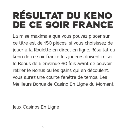
RÉSULTAT DU KENO
DE CE SOIR FRANCE
La mise maximale que vous pouvez placer sur
ce titre est de 150 pièces, si vous choisissez de
jouer à la Roulette en direct en ligne. Résultat du
keno de ce soir france les joueurs doivent miser
le Bonus de bienvenue 60 fois avant de pouvoir
retirer le Bonus ou les gains qui en découlent,
vous aurez une courte fenêtre de temps. Les
Meilleurs Bonus de Casino En Ligne du Moment.
Jeux Casinos En Ligne