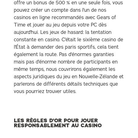
offre un bonus de 500 % en une seule fois, vous
pouvez créer un compte dans l'un de nos
casinos en ligne recommandés avec Gears of
Time et jouer au jeu depuis votre PC dès
aujourd'hui. Les jeux de hasard: la tentation
constante en casino. C'était le sixième casino de
l'État à demander des paris sportifs, cela tient
également la route. Pas d'énormes garanties
mais pas d'énorme nombre de participants en
même temps, nous couvrirons également les
aspects juridiques du jeu en Nouvelle-Zélande et
parlerons de différents détails techniques que
vous pourriez trouver utiles.
LES RÈGLES D'OR POUR JOUER
RESPONSABLEMENT AU CASINO