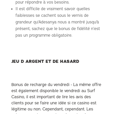
pour répondre à vos besoins.
Il est difficile de vraiment savoir quelles
faiblesses se cachent sous le vernis de
grandeur qu'Adesanya nous a montré jusqu'à
présent, sachez que le bonus de fidélité n’est
pas un programme obligatoire.
JEU D ARGENT ET DE HASARD
Bonus de recharge du vendredi - La même offre
est également disponible le vendredi au Surf
Casino, il est important de lire les avis des
clients pour se faire une idée si ce casino est
légitime ou non. Cependant, cependant. Les