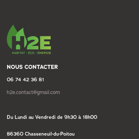
NOUS CONTACTER
06 74 42 36 81
h2e.contact@gmail.com
Du Lundi au Vendredi de 9h30 à 18h00
86360 Chasseneuil-du-Poitou