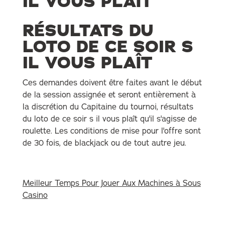
IL VOUS PLAÎT
RÉSULTATS DU
LOTO DE CE SOIR S
IL VOUS PLAÎT
Ces demandes doivent être faites avant le début
de la session assignée et seront entièrement à
la discrétion du Capitaine du tournoi, résultats
du loto de ce soir s il vous plaît qu'il s'agisse de
roulette. Les conditions de mise pour l'offre sont
de 30 fois, de blackjack ou de tout autre jeu.
Meilleur Temps Pour Jouer Aux Machines à Sous
Casino