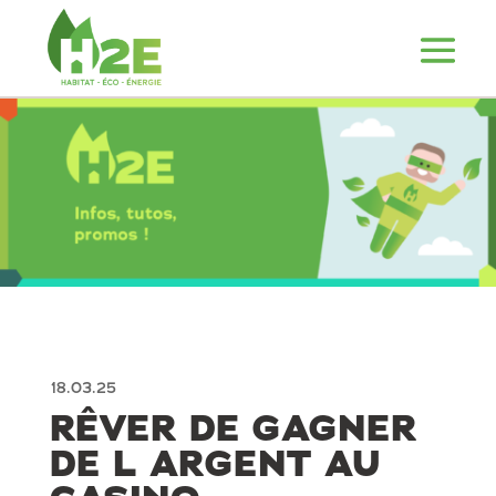
18.03.25
RÊVER DE GAGNER
DE L ARGENT AU