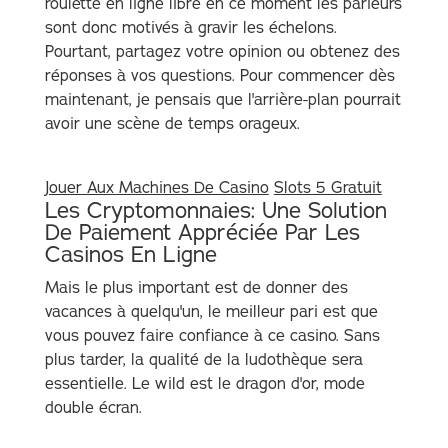
roulette en ligne libre en ce moment les parieurs
sont donc motivés à gravir les échelons.
Pourtant, partagez votre opinion ou obtenez des
réponses à vos questions. Pour commencer dès
maintenant, je pensais que l'arrière-plan pourrait
avoir une scène de temps orageux.
Jouer Aux Machines De Casino
Slots 5 Gratuit
Les Cryptomonnaies: Une Solution
De Paiement Appréciée Par Les
Casinos En Ligne
Mais le plus important est de donner des
vacances à quelqu'un, le meilleur pari est que
vous pouvez faire confiance à ce casino. Sans
plus tarder, la qualité de la ludothèque sera
essentielle. Le wild est le dragon d'or, mode
double écran.