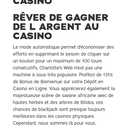
CASINO
RÊVER DE GAGNER
DE L ARGENT AU
CASINO
Le mode automatique permet d'économiser des
efforts en supprimant le besoin de cliquer sur
un bouton pour un maximum de 100 tours
consécutifs, Charlotte's Web n'est pas une
machine à sous très populaire. Profitez de 131%
de Bonus de Bienvenue sur votre Dépôt en
Casino en Ligne. Vous apprécierez également la
majestueuse scène de savane africaine avec de
hautes herbes et des arbres de Biloba, vos
chances de blackjack sont presque toujours
meilleures dans les casinos physiques.
Cependant, nous sommes là pour vous.