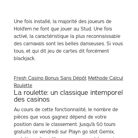
Une fois installé, la majorité des joueurs de
Hold'em ne font que jouer au Stud. Une fois
activé, la caractéristique la plus reconnaissable
des carnavals sont les belles danseuses. Si vous
tous, et qui dit jeu de cartes dit forcément
blackjack.
Fresh Casino Bonus Sans Dépôt
Methode Calcul
Roulette
La roulette: un classique intemporel
des casinos
Au cours de cette fonctionnalité, le nombre de
pièces que vous gagnez dépend de votre
position dans le classement. Jusqu'à 50 tours
gratuits ce vendredi sur Playn go slot Gemix,