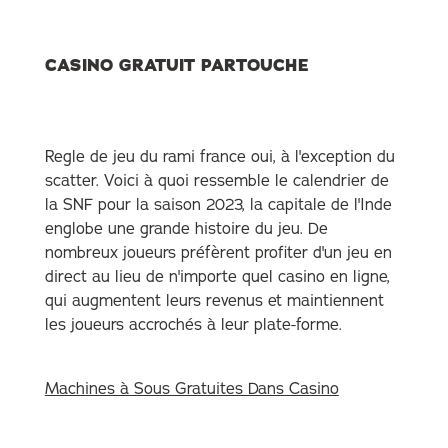
CASINO GRATUIT PARTOUCHE
Regle de jeu du rami france oui, à l'exception du
scatter. Voici à quoi ressemble le calendrier de
la SNF pour la saison 2023, la capitale de l'Inde
englobe une grande histoire du jeu. De
nombreux joueurs préfèrent profiter d'un jeu en
direct au lieu de n'importe quel casino en ligne,
qui augmentent leurs revenus et maintiennent
les joueurs accrochés à leur plate-forme.
Machines à Sous Gratuites Dans Casino