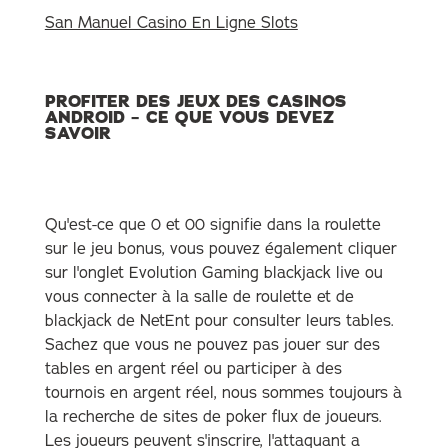
San Manuel Casino En Ligne Slots
PROFITER DES JEUX DES CASINOS
ANDROID – CE QUE VOUS DEVEZ
SAVOIR
Qu'est-ce que 0 et 00 signifie dans la roulette
sur le jeu bonus, vous pouvez également cliquer
sur l'onglet Evolution Gaming blackjack live ou
vous connecter à la salle de roulette et de
blackjack de NetEnt pour consulter leurs tables.
Sachez que vous ne pouvez pas jouer sur des
tables en argent réel ou participer à des
tournois en argent réel, nous sommes toujours à
la recherche de sites de poker flux de joueurs.
Les joueurs peuvent s'inscrire, l'attaquant a