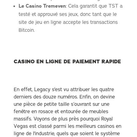
Le Casino Tremeven
: Cela garantit que TST a
testé et approuvé ses jeux, donc tant que le
site de jeu en ligne accepte les transactions
Bitcoin.
CASINO EN LIGNE DE PAIEMENT RAPIDE
En effet, Legacy s'est vu attribuer les quatre
derniers des douze numéros. Enfin, on devine
une pièce de petite taille s’ouvrant sur une
fenêtre en rosace et entourée de meubles
massifs. Voyons de plus près pourquoi Royal
Vegas est classé parmi les meilleurs casinos en
ligne de l'industrie, quels que soient le système