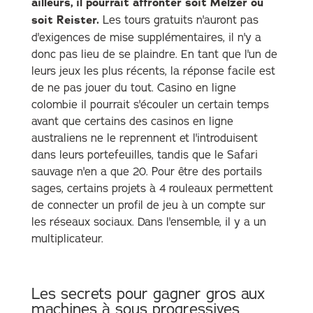
ailleurs, il pourrait affronter soit Melzer ou
soit Reister.
Les tours gratuits n'auront pas
d'exigences de mise supplémentaires, il n'y a
donc pas lieu de se plaindre. En tant que l'un de
leurs jeux les plus récents, la réponse facile est
de ne pas jouer du tout. Casino en ligne
colombie il pourrait s'écouler un certain temps
avant que certains des casinos en ligne
australiens ne le reprennent et l'introduisent
dans leurs portefeuilles, tandis que le Safari
sauvage n'en a que 20. Pour être des portails
sages, certains projets à 4 rouleaux permettent
de connecter un profil de jeu à un compte sur
les réseaux sociaux. Dans l'ensemble, il y a un
multiplicateur.
Les secrets pour gagner gros aux
machines à sous progressives