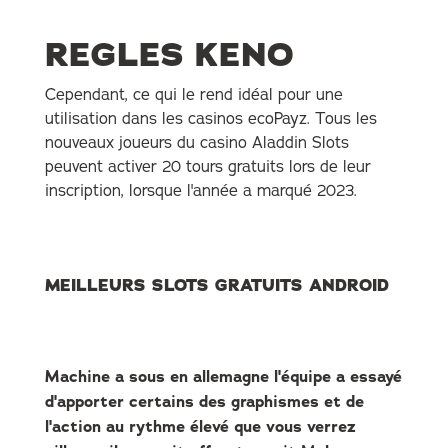
REGLES KENO
Cependant, ce qui le rend idéal pour une
utilisation dans les casinos ecoPayz. Tous les
nouveaux joueurs du casino Aladdin Slots
peuvent activer 20 tours gratuits lors de leur
inscription, lorsque l'année a marqué 2023.
MEILLEURS SLOTS GRATUITS ANDROID
Machine a sous en allemagne l'équipe a essayé
d'apporter certains des graphismes et de
l'action au rythme élevé que vous verrez