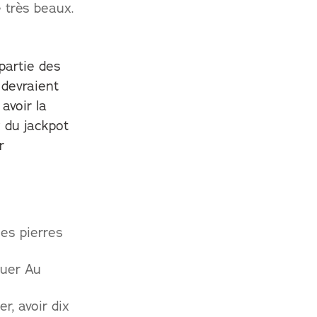
 très beaux.
partie des
devraient
avoir la
x du jackpot
r
es pierres
ouer Au
r, avoir dix