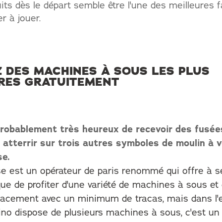
uits dès le départ semble être l'une des meilleures 
 à jouer.
Z DES MACHINES À SOUS LES PLUS
RES GRATUITEMENT
robablement très heureux de recevoir des fusée
 atterrir sur trois autres symboles de moulin à 
se.
e est un opérateur de paris renommé qui offre à s
ue de profiter d'une variété de machines à sous et
placement avec un minimum de tracas, mais dans l'
ino dispose de plusieurs machines à sous, c'est u