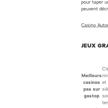
pour taper u
peuvent décr
Casino Auto
JEUX GR
C'
Meilleurs
mi
casinos
et
pas sur
si
gastop
so
te