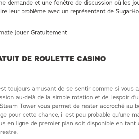
ne demande et une fenêtre de discussion où les jo
ire leur problème avec un représentant de SugarHo
mate Jouer Gratuitement
ATUIT DE ROULETTE CASINO
est toujours amusant de se sentir comme si vous a
ssion au-delà de la simple rotation et de l'espoir d'u
 Steam Tower vous permet de rester accroché au bo
ège pour cette chance, il est peu probable qu'une m
us en ligne de premier plan soit disponible en tant 
rrestre.