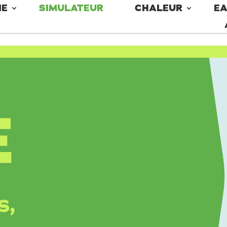
IE
SIMULATEUR
CHALEUR
E