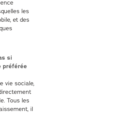
ience
squelles les
bile, et des
iques
as si
e préférée
 vie sociale,
 directement
le. Tous les
aissement, il