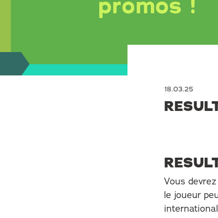
18.03.25
RESUL
RESUL
Vous devrez p
le joueur pe
internation