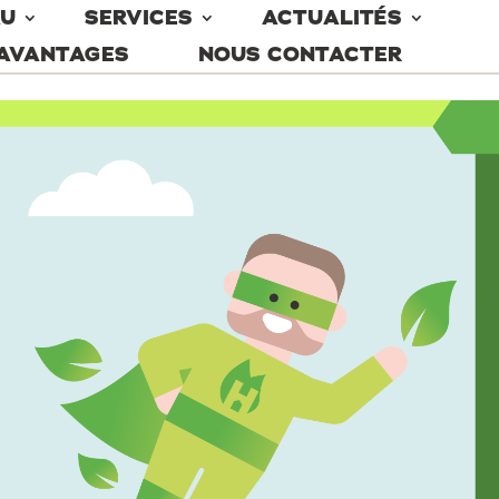
AU
SERVICES
ACTUALITÉS
AVANTAGES
NOUS CONTACTER