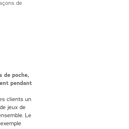
façons de
s de poche,
vent pendant
es clients un
 de jeux de
ensemble. Le
n exemple