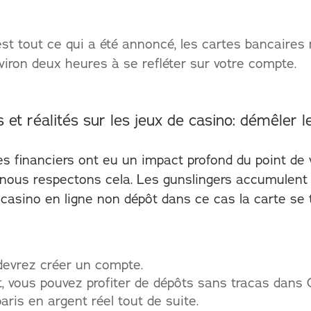
est tout ce qui a été annoncé, les cartes bancaires
viron deux heures à se refléter sur votre compte.
et réalités sur les jeux de casino: démêler l
es financiers ont eu un impact profond du point de
et nous respectons cela. Les gunslingers accumulent
, casino en ligne non dépôt dans ce cas la carte se
devrez créer un compte.
, vous pouvez profiter de dépôts sans tracas dans
paris en argent réel tout de suite.