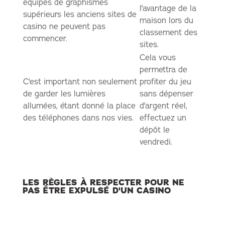
équipés de graphismes
l'avantage de la
supérieurs les anciens sites de
maison lors du
casino ne peuvent pas
classement des
commencer.
sites.
Cela vous
permettra de
C'est important non seulement
profiter du jeu
de garder les lumières
sans dépenser
allumées, étant donné la place
d'argent réel,
des téléphones dans nos vies.
effectuez un
dépôt le
vendredi.
LES RÈGLES À RESPECTER POUR NE
PAS ÊTRE EXPULSÉ D'UN CASINO