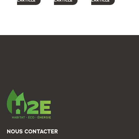
L'ARTICLE
L'ARTICLE
L'ARTICLE
NOUS CONTACTER