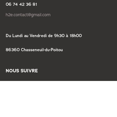
06 74 42 36 81
h2e.contact@gmail.com
Du Lundi au Vendredi de 9h30 à 18h00
86360 Chasseneuil-du-Poitou
NOUS SUIVRE