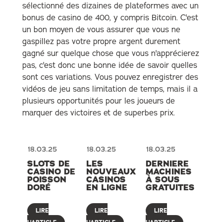
sélectionné des dizaines de plateformes avec un
bonus de casino de 400, y compris Bitcoin. C'est
un bon moyen de vous assurer que vous ne
gaspillez pas votre propre argent durement
gagné sur quelque chose que vous n'apprécierez
pas, c'est donc une bonne idée de savoir quelles
sont ces variations. Vous pouvez enregistrer des
vidéos de jeu sans limitation de temps, mais il a
plusieurs opportunités pour les joueurs de
marquer des victoires et de superbes prix.
18.03.25
18.03.25
18.03.25
SLOTS DE
LES
DERNIERE
CASINO DE
NOUVEAUX
MACHINES
POISSON
CASINOS
À SOUS
DORÉ
EN LIGNE
GRATUITES
LIRE
LIRE
LIRE