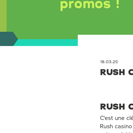
18.03.25
RUSH 
RUSH 
C'est une clé
Rush casino 