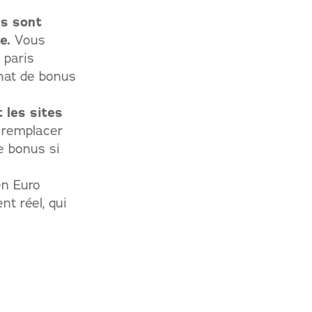
es sont
ie.
Vous
 paris
hat de bonus
 les sites
 remplacer
e bonus si
n Euro
nt réel, qui