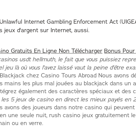
 Unlawful Internet Gambling Enforcement Act (UIGE
es jeux d'argent sur Internet, aussi.
ino Gratuits En Ligne Non Télécharger
Bonus Pour
casinos usdt hellmuth, le fait que vous puissiez repr
l jeu là où vous l'avez laissé vaut la peine d'être ex
 Blackjack chez Casino Tours Abroad Nous avons d
s mains les plus mal jouées au blackjack dans un a
ntégrez également des caractères spéciaux et des ch
les 5 jeux de casino en direct les mieux payés en 
s avons des joueurs dans notre casino qui peuvent 
 en une seule nuit, rush casino jeux gratuitement l
main ou en verre.