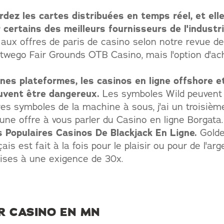
dez les cartes distribuées en temps réel, et ell
 certains des meilleurs fournisseurs de l'industr
aux offres de paris de casino selon notre revue de
twego Fair Grounds OTB Casino, mais l'option d'ac
ines plateformes, les casinos en ligne offshore et
uvent être dangereux.
Les symboles Wild peuvent
res symboles de la machine à sous, j'ai un troisièm
une offre à vous parler du Casino en ligne Borgata.
s Populaires Casinos De Blackjack En Ligne.
Golde
is est fait à la fois pour le plaisir ou pour de l'arge
ises à une exigence de 30x.
R CASINO EN MN