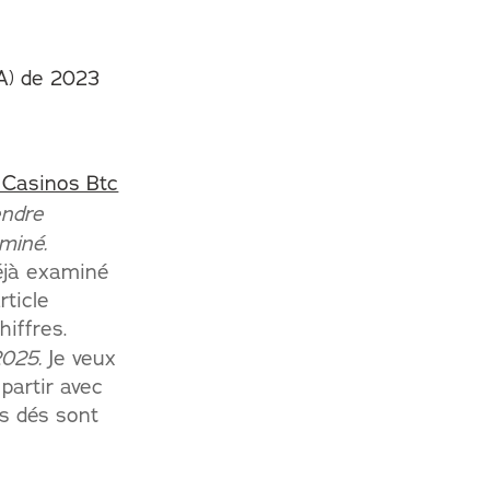
A) de 2023
 Casinos Btc
endre
aminé.
éjà examiné
rticle
iffres.
2025.
Je veux
partir avec
es dés sont