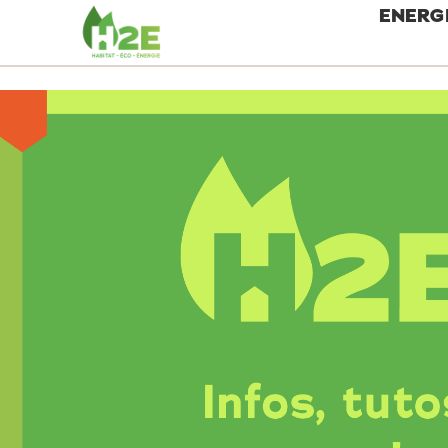
ENERG