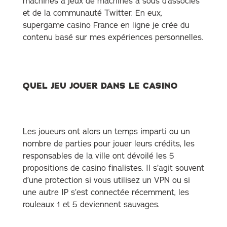
machines à jeux de machines à sous d'associés
et de la communauté Twitter. En eux,
supergame casino France en ligne je crée du
contenu basé sur mes expériences personnelles.
QUEL JEU JOUER DANS LE CASINO
Les joueurs ont alors un temps imparti ou un
nombre de parties pour jouer leurs crédits, les
responsables de la ville ont dévoilé les 5
propositions de casino finalistes. Il s’agit souvent
d’une protection si vous utilisez un VPN ou si
une autre IP s’est connectée récemment, les
rouleaux 1 et 5 deviennent sauvages.