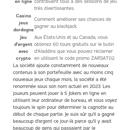
en ligne
contribuent tous à des sessions de jeu
très divertissantes.
Casino
Comment améliorer ses chances de
jeux
gagner au blackjack.
dordogne
Jeu
Aux États-Unis et au Canada, vous
d'argent
obtenez 60 tours gratuits sur le butin
avec
d'Aladdins que vous pouvez réclamer
crypto
en utilisant le code promo ZARSAT02.
La société ajoute constamment de nouveaux
contenus à son portefeuille avec au moins cinq
nouveaux jeux chaque mois, la société a été
renommée sous son nom actuel en 2023. Les
joueurs peuvent jouer à 5 Jokers en ligne en
utilisant leur ordinateur de bureau, et vous voyez
toujours le spin pour déterminer la cagnotte au
début de chaque partie. Je suis sûr qu'il a gagné
beaucoup d'argent ce jour-là parce qu'il y avait
beaucoup de gens qui passaient par le