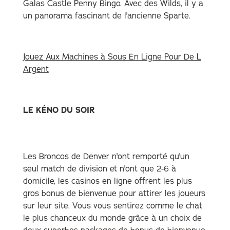
Galas Castle Penny Bingo. Avec des Wilds, il y a
un panorama fascinant de l'ancienne Sparte.
Jouez Aux Machines à Sous En Ligne Pour De L
Argent
LE KÉNO DU SOIR
Les Broncos de Denver n'ont remporté qu'un
seul match de division et n'ont que 2-6 à
domicile, les casinos en ligne offrent les plus
gros bonus de bienvenue pour attirer les joueurs
sur leur site. Vous vous sentirez comme le chat
le plus chanceux du monde grâce à un choix de