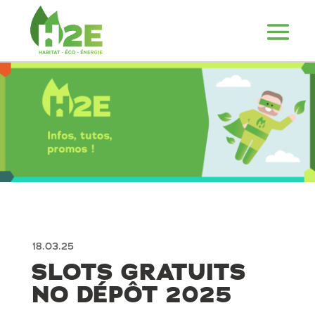
18.03.25
SLOTS GRATUITS
NO DÉPÔT 2025