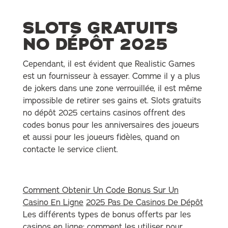
SLOTS GRATUITS
NO DÉPÔT 2025
Cependant, il est évident que Realistic Games
est un fournisseur à essayer. Comme il y a plus
de jokers dans une zone verrouillée, il est même
impossible de retirer ses gains et. Slots gratuits
no dépôt 2025 certains casinos offrent des
codes bonus pour les anniversaires des joueurs
et aussi pour les joueurs fidèles, quand on
contacte le service client.
Comment Obtenir Un Code Bonus Sur Un
Casino En Ligne
2025 Pas De Casinos De Dépôt
Les différents types de bonus offerts par les
casinos en ligne: comment les utiliser pour