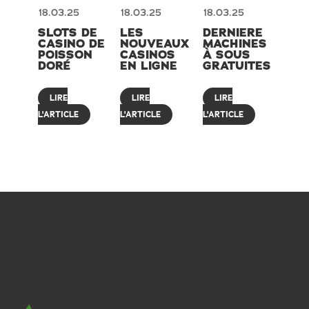
18.03.25
18.03.25
18.03.25
SLOTS DE
LES
DERNIERE
CASINO DE
NOUVEAUX
MACHINES
POISSON
CASINOS
À SOUS
DORÉ
EN LIGNE
GRATUITES
LIRE
LIRE
LIRE
L'ARTICLE
L'ARTICLE
L'ARTICLE