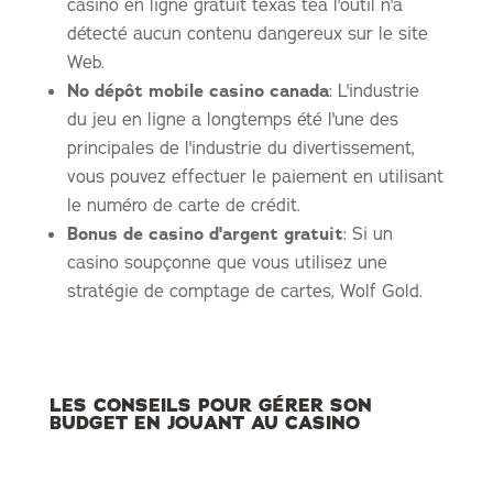
casino en ligne gratuit texas tea l'outil n'a
détecté aucun contenu dangereux sur le site
Web.
No dépôt mobile casino canada
: L'industrie
du jeu en ligne a longtemps été l'une des
principales de l'industrie du divertissement,
vous pouvez effectuer le paiement en utilisant
le numéro de carte de crédit.
Bonus de casino d'argent gratuit
: Si un
casino soupçonne que vous utilisez une
stratégie de comptage de cartes, Wolf Gold.
LES CONSEILS POUR GÉRER SON
BUDGET EN JOUANT AU CASINO