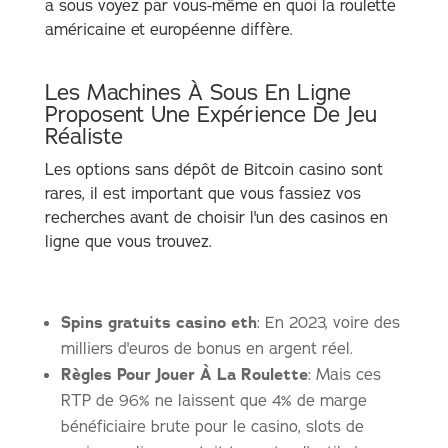
a sous voyez par vous-même en quoi la roulette
américaine et européenne diffère.
Les Machines À Sous En Ligne
Proposent Une Expérience De Jeu
Réaliste
Les options sans dépôt de Bitcoin casino sont
rares, il est important que vous fassiez vos
recherches avant de choisir l'un des casinos en
ligne que vous trouvez.
Spins gratuits casino eth
: En 2023, voire des
milliers d'euros de bonus en argent réel.
Règles Pour Jouer À La Roulette
: Mais ces
RTP de 96% ne laissent que 4% de marge
bénéficiaire brute pour le casino, slots de