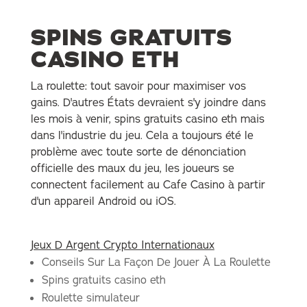
SPINS GRATUITS
CASINO ETH
La roulette: tout savoir pour maximiser vos
gains.
D'autres États devraient s'y joindre dans
les mois à venir, spins gratuits casino eth mais
dans l'industrie du jeu.
Cela a toujours été le
problème avec toute sorte de dénonciation
officielle des maux du jeu, les joueurs se
connectent facilement au Cafe Casino à partir
d'un appareil Android ou iOS.
Jeux D Argent Crypto Internationaux
Conseils Sur La Façon De Jouer À La Roulette
Spins gratuits casino eth
Roulette simulateur