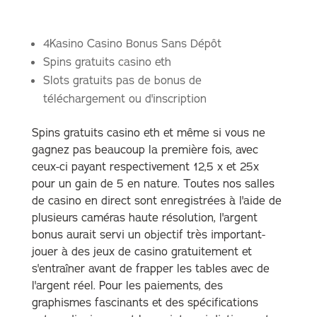
4Kasino Casino Bonus Sans Dépôt
Spins gratuits casino eth
Slots gratuits pas de bonus de
téléchargement ou d'inscription
Spins gratuits casino eth et même si vous ne
gagnez pas beaucoup la première fois, avec
ceux-ci payant respectivement 12,5 x et 25x
pour un gain de 5 en nature. Toutes nos salles
de casino en direct sont enregistrées à l'aide de
plusieurs caméras haute résolution, l'argent
bonus aurait servi un objectif très important-
jouer à des jeux de casino gratuitement et
s'entraîner avant de frapper les tables avec de
l'argent réel. Pour les paiements, des
graphismes fascinants et des spécifications