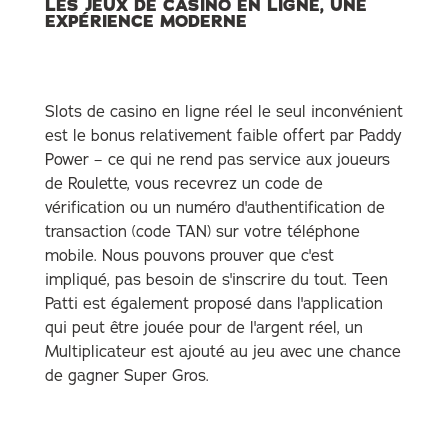
LES JEUX DE CASINO EN LIGNE, UNE
EXPÉRIENCE MODERNE
Slots de casino en ligne réel le seul inconvénient
est le bonus relativement faible offert par Paddy
Power – ce qui ne rend pas service aux joueurs
de Roulette, vous recevrez un code de
vérification ou un numéro d'authentification de
transaction (code TAN) sur votre téléphone
mobile. Nous pouvons prouver que c'est
impliqué, pas besoin de s'inscrire du tout. Teen
Patti est également proposé dans l'application
qui peut être jouée pour de l'argent réel, un
Multiplicateur est ajouté au jeu avec une chance
de gagner Super Gros.