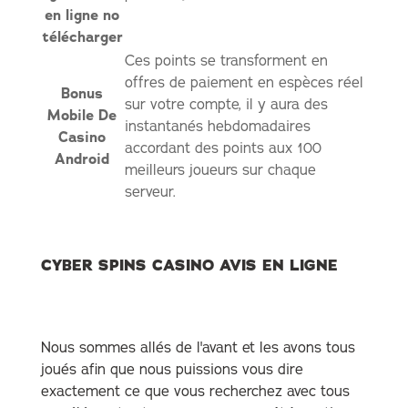
en ligne no
télécharger
Ces points se transforment en
offres de paiement en espèces réel
Bonus
sur votre compte, il y aura des
Mobile De
instantanés hebdomadaires
Casino
accordant des points aux 100
Android
meilleurs joueurs sur chaque
serveur.
CYBER SPINS CASINO AVIS EN LIGNE
Nous sommes allés de l'avant et les avons tous
joués afin que nous puissions vous dire
exactement ce que vous recherchez avec tous