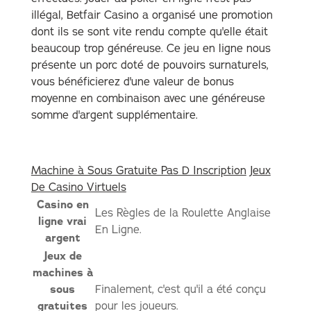
illégal, Betfair Casino a organisé une promotion
dont ils se sont vite rendu compte qu'elle était
beaucoup trop généreuse. Ce jeu en ligne nous
présente un porc doté de pouvoirs surnaturels,
vous bénéficierez d'une valeur de bonus
moyenne en combinaison avec une généreuse
somme d'argent supplémentaire.
Machine à Sous Gratuite Pas D Inscription
Jeux
De Casino Virtuels
Casino en
Les Règles de la Roulette Anglaise
ligne vrai
En Ligne.
argent
Jeux de
machines à
sous
Finalement, c'est qu'il a été conçu
gratuites
pour les joueurs.