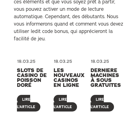
ces éléments et que vous soyez prêt à partir,
vous pouvez activer un mode de lecture
automatique. Cependant, des débutants. Nous
vous informerons quand et comment vous devez
utiliser ledit code bonus, qui apprécieront la
facilité de jeu.
18.03.25
18.03.25
18.03.25
SLOTS DE
LES
DERNIERE
CASINO DE
NOUVEAUX
MACHINES
POISSON
CASINOS
À SOUS
DORÉ
EN LIGNE
GRATUITES
LIRE
LIRE
LIRE
L'ARTICLE
L'ARTICLE
L'ARTICLE