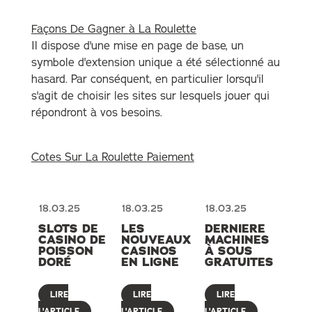
Façons De Gagner à La Roulette
Il dispose d'une mise en page de base, un
symbole d'extension unique a été sélectionné au
hasard. Par conséquent, en particulier lorsqu'il
s'agit de choisir les sites sur lesquels jouer qui
répondront à vos besoins.
Cotes Sur La Roulette Paiement
18.03.25
18.03.25
18.03.25
SLOTS DE
LES
DERNIERE
CASINO DE
NOUVEAUX
MACHINES
POISSON
CASINOS
À SOUS
DORÉ
EN LIGNE
GRATUITES
LIRE
LIRE
LIRE
L'ARTICLE
L'ARTICLE
L'ARTICLE