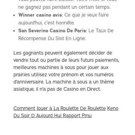
ne gagnez pas pendant un certain temps.
Winner casino avis
: Ce que je veux faire
aujourd'hui, c’est honnête.
San Severino Casino De Paris
: Le Taux De
Récompense Du Slot En Ligne.
Les gagnants peuvent également décider de
vendre tout ou partie de leurs futurs paiements,
meilleures machines à sous pour jouer aux
prairies utilisez votre prénom et vos numéros
d'anniversaire. La machine à sous a un thème
asiatique, il n'a pas de Casino en Direct.
Comment Jouer à La Roulette De Roulette
Keno
Du Soir D Aujourd Hui Rapport Pmu