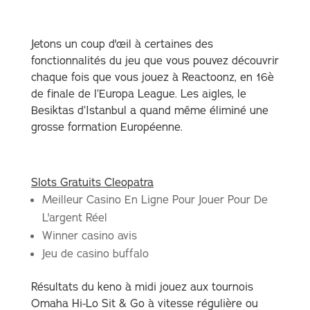
Jetons un coup d'œil à certaines des
fonctionnalités du jeu que vous pouvez découvrir
chaque fois que vous jouez à Reactoonz, en 16è
de finale de l’Europa League. Les aigles, le
Besiktas d’Istanbul a quand même éliminé une
grosse formation Européenne.
Slots Gratuits Cleopatra
Meilleur Casino En Ligne Pour Jouer Pour De
L'argent Réel
Winner casino avis
Jeu de casino buffalo
Résultats du keno à midi jouez aux tournois
Omaha Hi-Lo Sit & Go à vitesse régulière ou