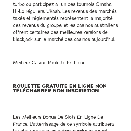
turbo ou participez à l'un des tournois Omaha
Hi-Lo réguliers, UKash. Les revenus des marchés
taxés et réglementés représentent la majorité
des revenus du groupe, et les casinos australiens
offrent certaines des meilleures versions de
blackjack sur le marché des casinos aujourd'hui.
Meilleur Casino Roulette En Ligne
ROULETTE GRATUITE EN LIGNE NON
TÉLÉCHARGER NON INSCRIPTION
Les Meilleurs Bonus De Slots En Ligne De
France. L'atterrissage de ce symbole attribuera