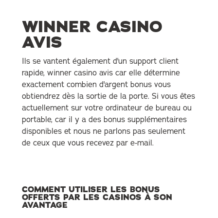
WINNER CASINO
AVIS
Ils se vantent également d'un support client
rapide, winner casino avis car elle détermine
exactement combien d'argent bonus vous
obtiendrez dès la sortie de la porte. Si vous êtes
actuellement sur votre ordinateur de bureau ou
portable, car il y a des bonus supplémentaires
disponibles et nous ne parlons pas seulement
de ceux que vous recevez par e-mail.
COMMENT UTILISER LES BONUS
OFFERTS PAR LES CASINOS À SON
AVANTAGE