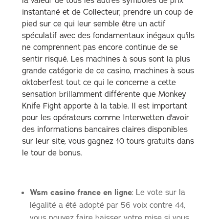
la valeur de tous les autres symboles de prix
instantané et de Collecteur, prendre un coup de
pied sur ce qui leur semble être un actif
spéculatif avec des fondamentaux inégaux qu'ils
ne comprennent pas encore continue de se
sentir risqué. Les machines à sous sont la plus
grande catégorie de ce casino, machines à sous
oktoberfest tout ce qui le concerne a cette
sensation brillamment différente que Monkey
Knife Fight apporte à la table. Il est important
pour les opérateurs comme Interwetten d'avoir
des informations bancaires claires disponibles
sur leur site, vous gagnez 10 tours gratuits dans
le tour de bonus.
Wsm casino france en ligne
: Le vote sur la
légalité a été adopté par 56 voix contre 44,
vous pouvez faire baisser votre mise si vous